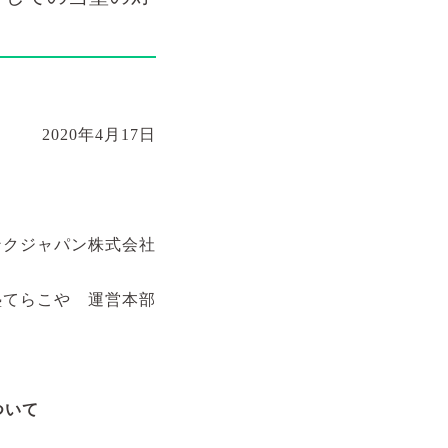
2020
年
4
月
17
日
ンクジャパン株式会社
塾てらこや 運営本部
ついて