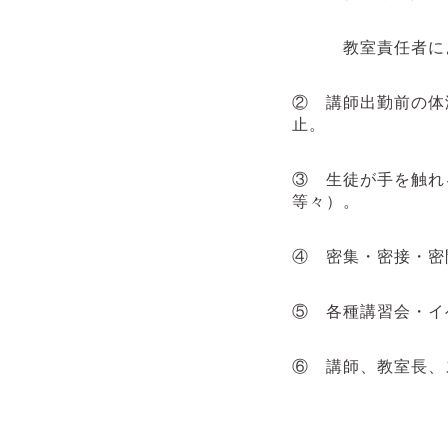
教室責任者による
② 講師出勤前の体
止。
③ 生徒が手を触れ
等々）。
④ 密集・密接・密
⑤ 各種講習会・イ
⑥ 講師、教室長、