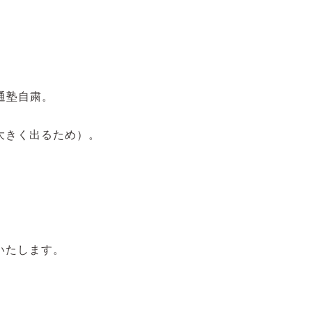
通塾自粛。
大きく出るため）。
。
いたします。