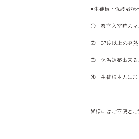
■生徒様・保護者様
① 教室入室時のマ
②
37
度以上の発熱
③ 体温調整出来る
④ 生徒様本人に加
皆様にはご不便とご