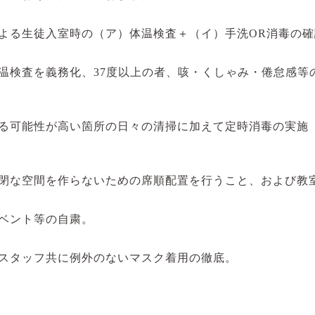
生徒入室時の（ア）体温検査＋（イ）手洗
OR
消毒の確
温検査を義務化、
37
度以上の者、咳・くしゃみ・倦怠感等
る可能性が高い箇所の日々の清掃に加えて定時消毒の実施
閉な空間を作らないための席順配置を行うこと、および教
ベント等の自粛。
スタッフ共に例外のないマスク着用の徹底。