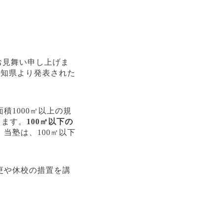
お見舞い申し上げま
愛知県より発表された
面積
1000
㎡以上の規
ります。
100
㎡以下の
。
当塾は、
100
㎡以下
更や休校の措置を講