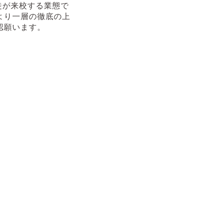
徒が来校する業態で
より一層の徹底の上
認願います。